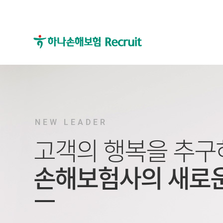
메
서
인
브
메
메
뉴
뉴
NEW LEADER
고객의 행복을 추구
손해보험사의 새로운