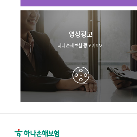
영상광고
하나손해보험 광고이야기
영업직 인사제도
하나손해보험
영업직
인사제도를
안내해 드립니다
이
회