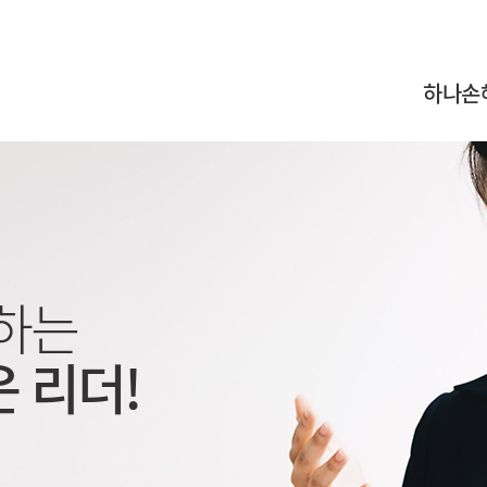
하나손
하는
 리더!