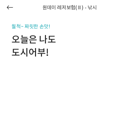
원데이 레저보험(Ⅱ) - 낚시
월척~ 짜릿한 손맛!
오늘은 나도
도시어부!