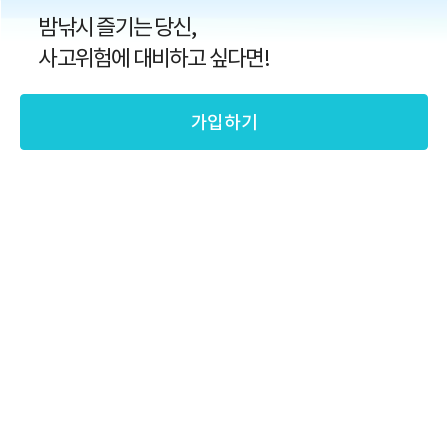
밤낚시 즐기는 당신,
사고위험에 대비하고 싶다면!
가입하기
낚시하다
넘어지거나 떨어져도
*특약가입시
병원비
걱정없이
*특약가입시